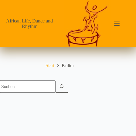
Zum
Inhalt
springen
African Life, Dance and
Rhythm
Start
Kultur
Keine
Ergebnisse